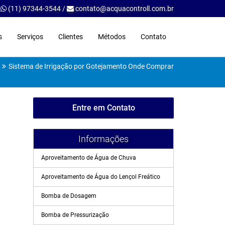
/
(11) 97344-3544
/
contato@acquacontroll.com.br
s
Serviços
Clientes
Métodos
Contato
Sistema de Irrigação por Gotejamento Onde Comprar
Entre em Contato
Informações
Aproveitamento de Água de Chuva
Aproveitamento de Água do Lençol Freático
Bomba de Dosagem
Bomba de Pressurização