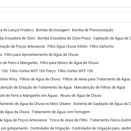
a do Lençol Freático
Bomba de Dosagem
Bomba de Pressurização
a Dosadora de Cloro
Bomba Dosadora de Cloro Preço
Captação de Água de 
oração de Poços Artesianos
Filtro Água Chuva Vórtex
Filtro Cartucho
ço
Filtro para Aproveitamento de Água de Chuva
ão de Ferro e Manganês
Filtro para Reúso de Água de Chuva
F 100
Filtro Vortex WFF 100 Preço
Filtro Vortex WFF 150
Vórtex Wisy
Filtros de Água de Chuva
Filtros de Areia para Tratamento de Água
tenção de Estação de Tratamento de Água
Manutenção de Filtros de Água
ole de Ferro e Manganês em Águas
Reuso de Água de Chuva
itamento de Água da Chuva no Meio Urbano
Sistema de Captação de Água da 
 de Água da Chuva
Tratamento de Água com Ferrugem
de Água de Poços Artesianos
Troca de Areia de Filtro
Tratamento Físico-Quím
 por gotejamento
Controlador de Irrigação
Controlador de Irrigação para Jardi