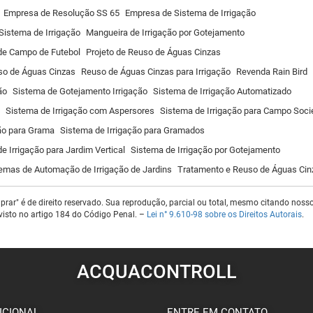
Empresa de Resolução SS 65
Empresa de Sistema de Irrigação
 Sistema de Irrigação
Mangueira de Irrigação por Gotejamento
 de Campo de Futebol
Projeto de Reuso de Águas Cinzas
so de Águas Cinzas
Reuso de Águas Cinzas para Irrigação
Revenda Rain Bird
ão
Sistema de Gotejamento Irrigação
Sistema de Irrigação Automatizado
Sistema de Irrigação com Aspersores
Sistema de Irrigação para Campo Soci
ão para Grama
Sistema de Irrigação para Gramados
e Irrigação para Jardim Vertical
Sistema de Irrigação por Gotejamento
emas de Automação de Irrigação de Jardins
Tratamento e Reuso de Águas Cin
ar" é de direito reservado. Sua reprodução, parcial ou total, mesmo citando nossos
evisto no artigo 184 do Código Penal. –
Lei n° 9.610-98 sobre os Direitos Autorais
.
ACQUACONTROLL
UCIONAL
ENTRE EM CONTATO