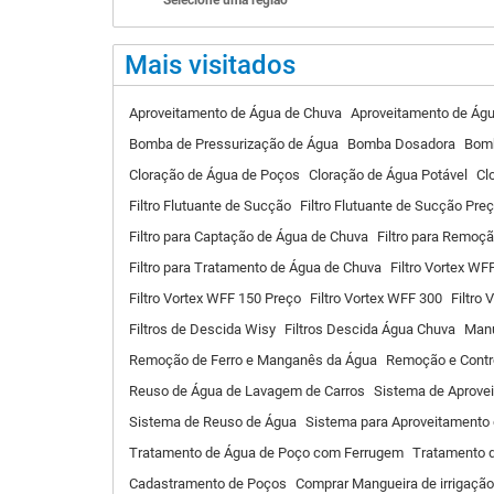
Selecione uma região
Mais visitados
Aproveitamento de Água de Chuva
Aproveitamento de Águ
Bomba de Pressurização de Água
Bomba Dosadora
Bomb
Cloração de Água de Poços
Cloração de Água Potável
Cl
Filtro Flutuante de Sucção
Filtro Flutuante de Sucção Pre
Filtro para Captação de Água de Chuva
Filtro para Remoç
Filtro para Tratamento de Água de Chuva
Filtro Vortex WF
Filtro Vortex WFF 150 Preço
Filtro Vortex WFF 300
Filtro 
Filtros de Descida Wisy
Filtros Descida Água Chuva
Manu
Remoção de Ferro e Manganês da Água
Remoção e Contr
Reuso de Água de Lavagem de Carros
Sistema de Aprove
Sistema de Reuso de Água
Sistema para Aproveitamento
Tratamento de Água de Poço com Ferrugem
Tratamento 
Cadastramento de Poços
Comprar Mangueira de irrigação