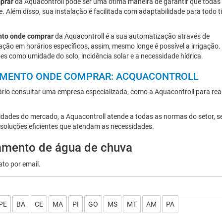
mprar
da Aquacontroll pode ser uma ótima maneira de garantir que todas
 Além disso, sua instalação é facilitada com adaptabilidade para todo t
ento onde comprar
da Aquacontroll é a sua automatização através de
ção em horários específicos, assim, mesmo longe é possível a irrigação.
como umidade do solo, incidência solar e a necessidade hídrica.
JAMENTO ONDE COMPRAR: ACQUACONTROLL
io consultar uma empresa especializada, como a Aquacontroll para real
sidades do mercado, a Aquacontroll atende a todas as normas do setor, 
soluções eficientes que atendam as necessidades.
tamento de água de chuva
to por email.
PE
BA
CE
MA
PI
GO
MS
MT
AM
PA