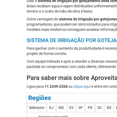
Usar o
sistema de irrigação por gotejamento onde co
áreas recebam água e sejam distribuídas uniformemente.
terreno e o custo de mão-de-obra é baixo.
Outra vantagem do
sistema de irrigação por gotejam
programadores, que podem ser sincronizados para irriga
modelos mais modernos conseguem analisar informações 
SISTEMA DE IRRIGAÇÃO POR GOTE
Para ganhar com o aumento da produtividade é necessár
projeto de forma correta.
Com equipe treinada e apta a atender a diversas neces
pautada no compromisso com cada cliente, oferecendo 
Para saber mais sobre Aprovei
Ligue para
11 2249-2326
ou
clique aqui
e entre em conta
Regiões
Selecione
RJ
MG
ES
SP
PR
SC
RS